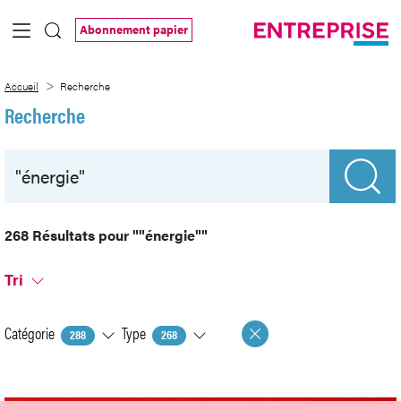
Saut au contenu principal
Abonnement papier
Recherche
Accueil
Recherche
Recherche
268 Résultats pour
""énergie""
Tri
Catégorie
Type
288
268