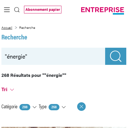
Saut au contenu principal
Abonnement papier
Recherche
Accueil
Recherche
Recherche
268 Résultats pour
""énergie""
Tri
Catégorie
Type
288
268