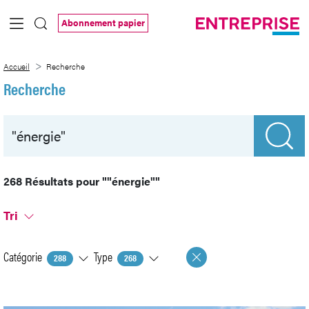
Saut au contenu principal
Abonnement papier
Recherche
Accueil
Recherche
Recherche
268 Résultats pour
""énergie""
Tri
Catégorie
Type
288
268