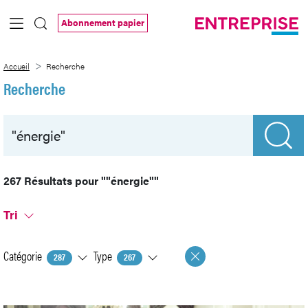
Saut au contenu principal
Abonnement papier
Recherche
Accueil
Recherche
Recherche
267 Résultats pour
""énergie""
Tri
Catégorie
Type
287
267