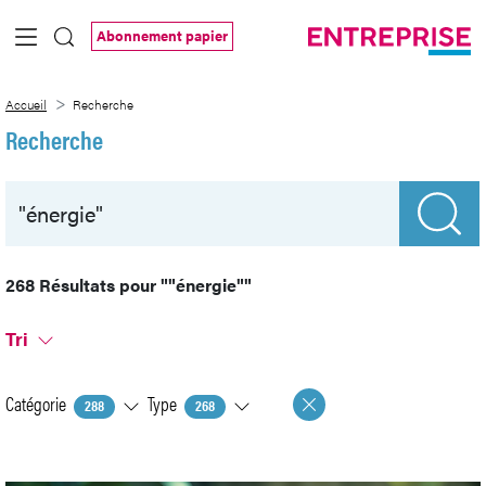
Saut au contenu principal
Abonnement papier
Recherche
Accueil
Recherche
Recherche
268 Résultats pour
""énergie""
Tri
Catégorie
Type
288
268