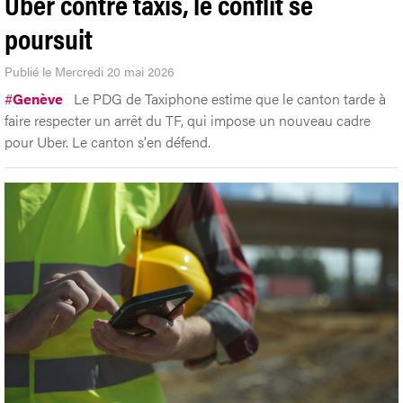
Uber contre taxis, le conflit se
poursuit
Publié le Mercredi 20 mai 2026
#
Genève
Le PDG de Taxiphone estime que le canton tarde à
faire respecter un arrêt du TF, qui impose un nouveau cadre
pour Uber. Le canton s'en défend.