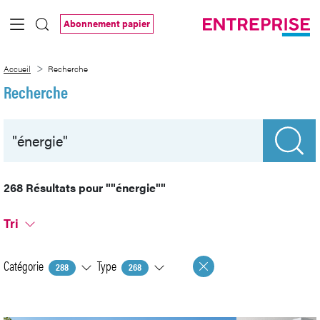
Saut au contenu principal
Abonnement papier
Recherche
Accueil
Recherche
Recherche
268 Résultats pour
""énergie""
Tri
Catégorie
Type
288
268