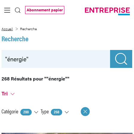
Saut au contenu principal
Abonnement papier
Recherche
Accueil
Recherche
Recherche
268 Résultats pour
""énergie""
Tri
Catégorie
Type
288
268