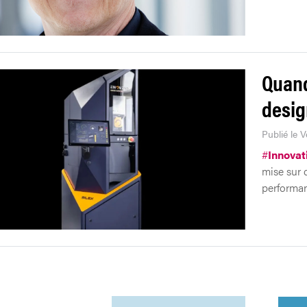
Quand
desig
Publié le 
#
Innovat
mise sur 
performan