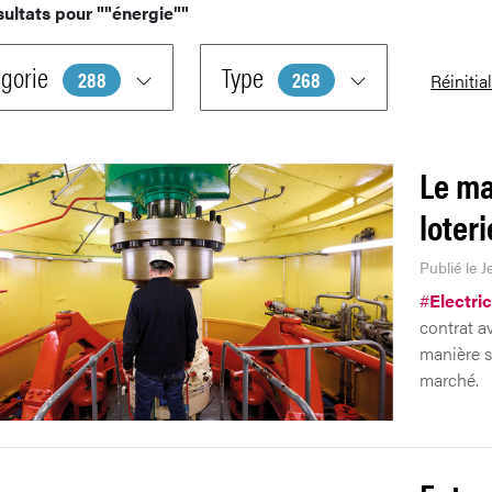
sultats pour
""énergie""
gorie
Type
288
268
Réinitia
Le mar
loteri
Publié le J
#
Electric
contrat av
manière s
marché.