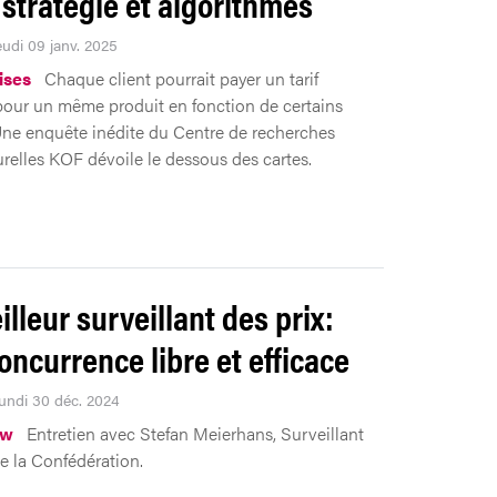
 stratégie et algorithmes
eudi 09 janv. 2025
ises
Chaque client pourrait payer un tarif
 pour un même produit en fonction de certains
 Une enquête inédite du Centre de recherches
relles KOF dévoile le dessous des cartes.
illeur surveillant des prix:
oncurrence libre et efficace
Lundi 30 déc. 2024
ew
Entretien avec Stefan Meierhans, Surveillant
de la Confédération.