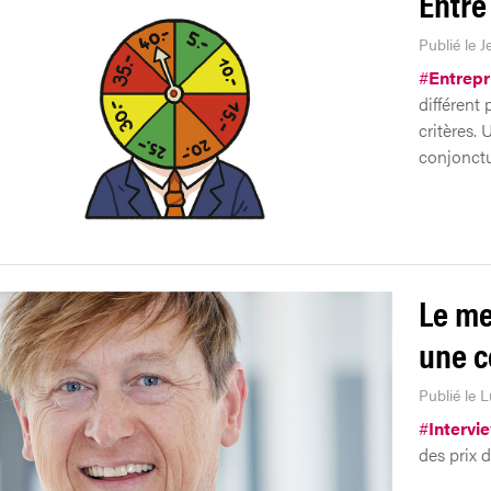
Entre
Publié le J
#
Entrepr
différent
critères.
conjonctu
Le me
une c
Publié le 
#
Intervi
des prix 