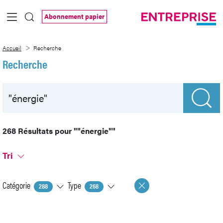
Saut au contenu principal
Abonnement papier
Recherche
Accueil
Recherche
Recherche
268 Résultats pour
""énergie""
Tri
Catégorie
Type
288
268