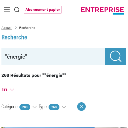
Saut au contenu principal
Abonnement papier
Recherche
Accueil
Recherche
Recherche
268 Résultats pour
""énergie""
Tri
Catégorie
Type
288
268