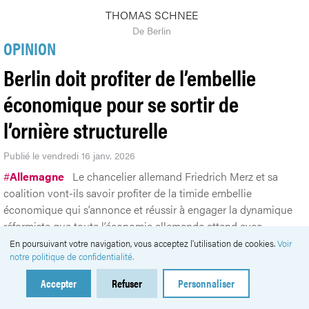
THOMAS SCHNEE
De Berlin
OPINION
Berlin doit profiter de l’embellie
économique pour se sortir de
l’ornière structurelle
Publié le vendredi 16 janv. 2026
#
Allemagne
Le chancelier allemand Friedrich Merz et sa
coalition vont-ils savoir profiter de la timide embellie
économique qui s’annonce et réussir à engager la dynamique
réformiste que toute l’économie allemande attend avec
impatience?
En poursuivant votre navigation, vous acceptez l'utilisation de cookies.
Voir
notre politique de confidentialité.
Accepter
Refuser
Personnaliser