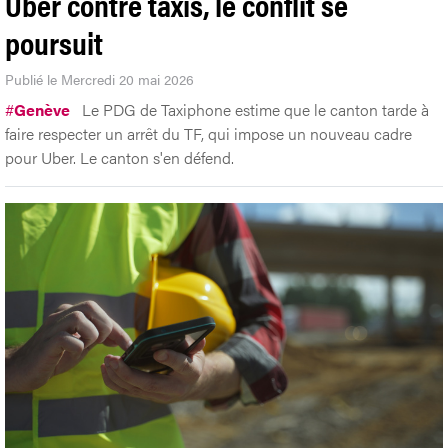
Uber contre taxis, le conflit se
poursuit
Publié le Mercredi 20 mai 2026
#
Genève
Le PDG de Taxiphone estime que le canton tarde à
faire respecter un arrêt du TF, qui impose un nouveau cadre
pour Uber. Le canton s'en défend.