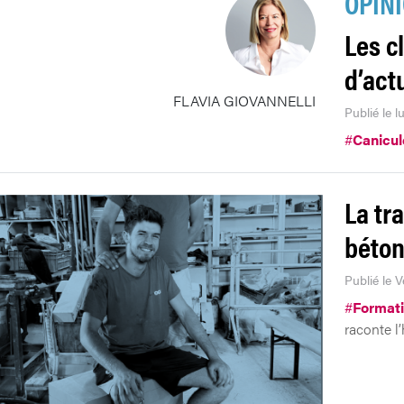
OPIN
Les c
d’act
FLAVIA GIOVANNELLI
Publié le 
#
Canicul
La tr
béto
Publié le V
#
Format
raconte l’