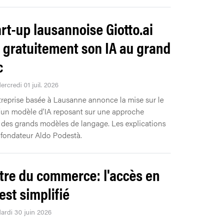
art-up lausannoise Giotto.ai
 gratuitement son IA au grand
c
ercredi 01 juil. 2026
treprise basée à Lausanne annonce la mise sur le
un modèle d’IA reposant sur une approche
e des grands modèles de langage. Les explications
fondateur Aldo Podestà.
tre du commerce: l'accès en
est simplifié
Mardi 30 juin 2026