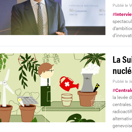
Publié le V
#
Intervi
spectacul
d’ambitio
d’innovat
La Su
nuclé
Publié le J
#
Central
la levée d
centrales
radioactif
alternati
genevoise