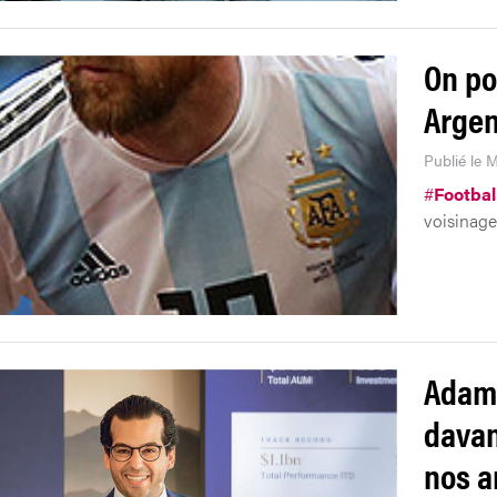
On po
Argen
Publié le M
#
Footbal
voisinage
Adam 
davan
nos a