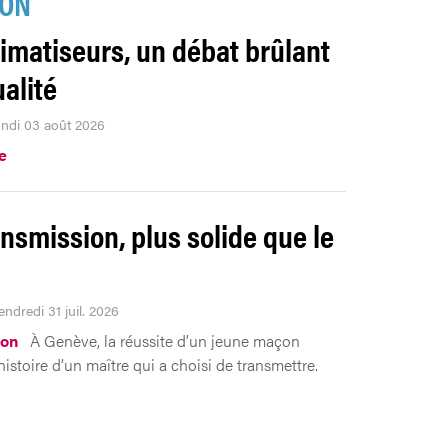
ION
limatiseurs, un débat brûlant
ualité
lundi 03 août 2026
e
ansmission, plus solide que le
n
endredi 31 juil. 2026
ion
À Genève, la réussite d’un jeune maçon
histoire d’un maître qui a choisi de transmettre.