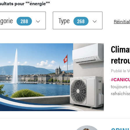
sultats pour
""énergie""
gorie
Type
288
268
Réinitia
Clima
retro
Publié le 
#
CANIC
toujours 
rafraîchi