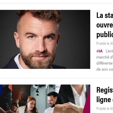
La st
ouvre
publi
Publié le M
#
IA
L’en
marché d’
différent
de son co
Regis
ligne 
Publié le 