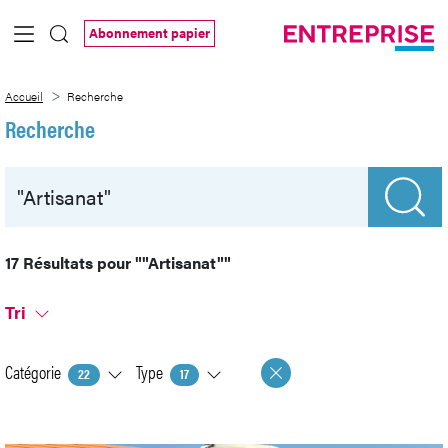
Saut au contenu principal
Abonnement papier
Recherche
Accueil
Recherche
Recherche
17 Résultats pour
""Artisanat""
Tri
Catégorie
Type
22
17