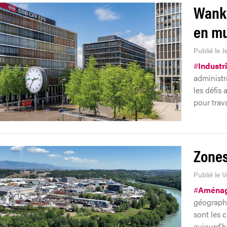
Wankd
en mu
Publié le J
#
Industr
administr
les défis
pour trava
Zones
Publié le V
#
Aménag
géographi
sont les c
aujourd’hu