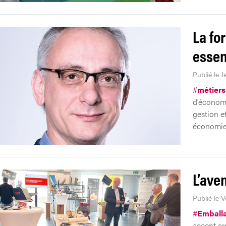
La fo
essen
Publié le J
#
métiers
d’économi
gestion et
économie 
L’ave
Publié le 
#
Emball
accent cro