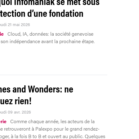
uoi Infomaniak se met sous
otection d’une fondation
eudi 21 mai 2026
ie
Cloud, IA, données: la société genevoise
e son indépendance avant la prochaine étape.
es and Wonders: ne
ez rien!
eudi 09 avr. 2026
rie
Comme chaque année, les acteurs de la
e retrouveront à Palexpo pour le grand rendez-
ger, à la fois B to B et ouvert au public. Quelques