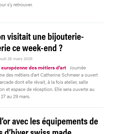
ur s’y retrouver.
on visitait une bijouterie-
lerie ce week-end ?
Jeudi 26 mars 2026
 européenne des métiers d’art
Journée
e des métiers d’art Catherine Schmeer a ouvert
arcade dont elle rêvait, à la fois atelier, salle
ion et espace de réception. Elle sera ouverte au
 27 au 29 mars.
 l’or avec les équipements de
s d’hiver swiss made