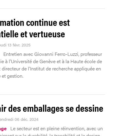
rmation continue est
tielle et vertueuse
eudi 13 févr. 2025
Entretien avec Giovanni Ferro-Luzzi, professeur
e à l’Université de Genève et à la Haute école de
 directeur de l’Institut de recherche appliquée en
et gestion.
nir des emballages se dessine
Vendredi 06 déc. 2024
age
Le secteur est en pleine réinvention, avec un
issant sur la durabilité, la traçabilité et le design.