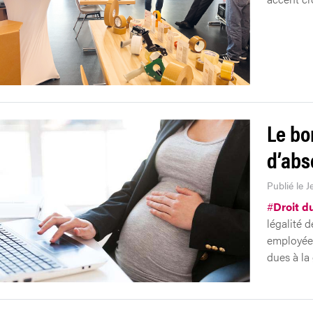
Le bo
d’abs
Publié le J
#
Droit du
légalité 
employée
dues à la 