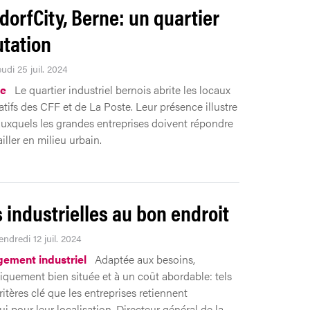
orfCity, Berne: un quartier
tation
eudi 25 juil. 2024
ie
Le quartier industriel bernois abrite les locaux
atifs des CFF et de La Poste. Leur présence illustre
 auxquels les grandes entreprises doivent répondre
iller en milieu urbain.
 industrielles au bon endroit
endredi 12 juil. 2024
ement industriel
Adaptée aux besoins,
quement bien située et à un coût abordable: tels
ritères clé que les entreprises retiennent
i pour leur localisation. Directeur général de la