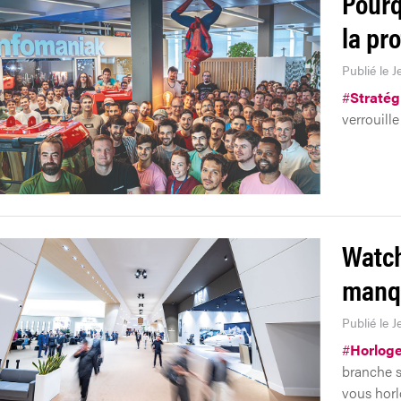
Pourq
la pr
Publié le J
#
Stratég
verrouill
Watch
manqu
Publié le J
#
Horloge
branche s
vous horlo