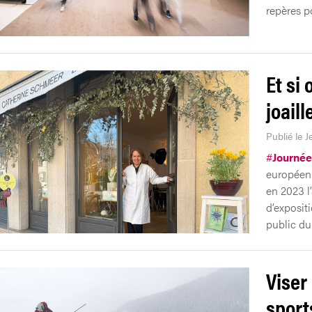
repères po
Et si 
joail
Publié le 
#
Journée
européenn
en 2023 l’
d’exposit
public du
Viser
sport