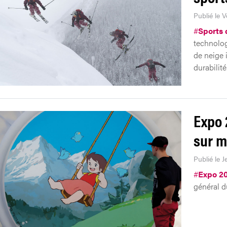
Publié le 
#
Sports 
technolog
de neige 
durabilité
Expo 
sur m
Publié le 
#
Expo 2
général d