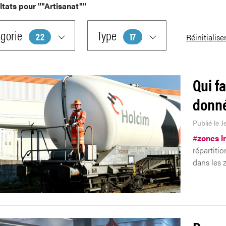
ltats pour
""Artisanat""
gorie
Type
22
17
Réinitialise
Qui fa
donné
Publié le J
#
zones i
répartitio
dans les z