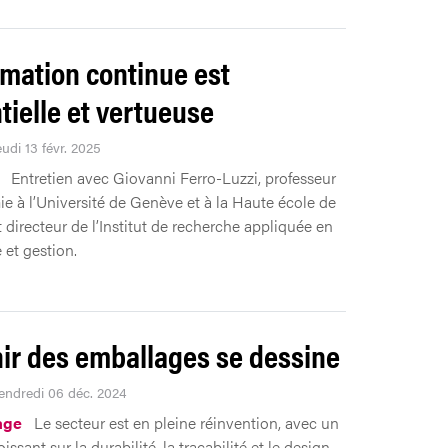
rmation continue est
tielle et vertueuse
eudi 13 févr. 2025
Entretien avec Giovanni Ferro-Luzzi, professeur
e à l’Université de Genève et à la Haute école de
 directeur de l’Institut de recherche appliquée en
et gestion.
nir des emballages se dessine
Vendredi 06 déc. 2024
age
Le secteur est en pleine réinvention, avec un
issant sur la durabilité, la traçabilité et le design.