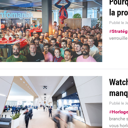
Pourq
la pr
Publié le J
#
Stratég
verrouill
Watch
manqu
Publié le J
#
Horloge
branche s
vous horlo