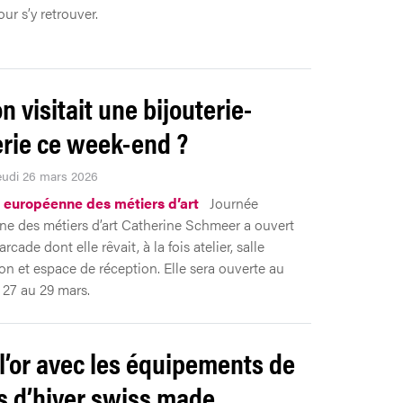
ur s’y retrouver.
on visitait une bijouterie-
lerie ce week-end ?
Jeudi 26 mars 2026
 européenne des métiers d’art
Journée
e des métiers d’art Catherine Schmeer a ouvert
arcade dont elle rêvait, à la fois atelier, salle
ion et espace de réception. Elle sera ouverte au
 27 au 29 mars.
 l’or avec les équipements de
s d’hiver swiss made