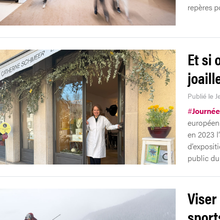
repères po
Et si 
joail
Publié le 
#
Journée
européenn
en 2023 l’
d’exposit
public du
Viser
sport