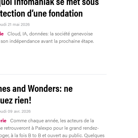
uoi Infomaniak se met sous
otection d’une fondation
eudi 21 mai 2026
ie
Cloud, IA, données: la société genevoise
e son indépendance avant la prochaine étape.
es and Wonders: ne
ez rien!
eudi 09 avr. 2026
rie
Comme chaque année, les acteurs de la
e retrouveront à Palexpo pour le grand rendez-
ger, à la fois B to B et ouvert au public. Quelques