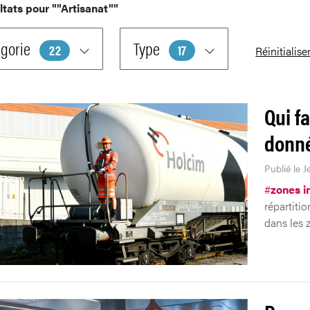
ltats pour
""Artisanat""
gorie
Type
22
17
Réinitialise
Qui fa
donné
Publié le J
#
zones i
répartitio
dans les z