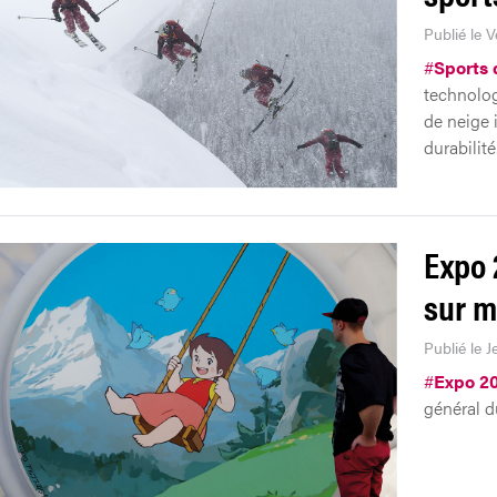
Publié le 
#
Sports 
technolog
de neige 
durabilité
Expo 
sur m
Publié le 
#
Expo 2
général d