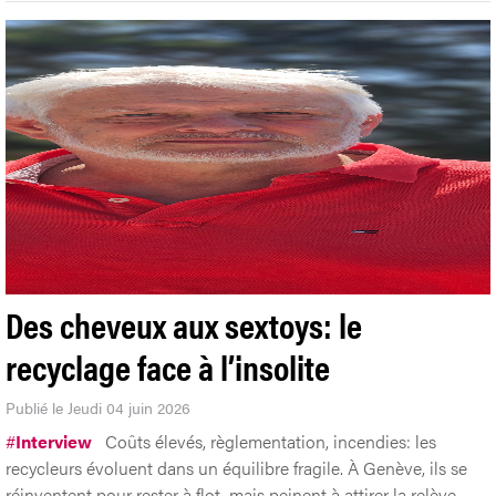
Des cheveux aux sextoys: le
recyclage face à l’insolite
Publié le Jeudi 04 juin 2026
#
Interview
Coûts élevés, règlementation, incendies: les
recycleurs évoluent dans un équilibre fragile. À Genève, ils se
réinventent pour rester à flot, mais peinent à attirer la relève.