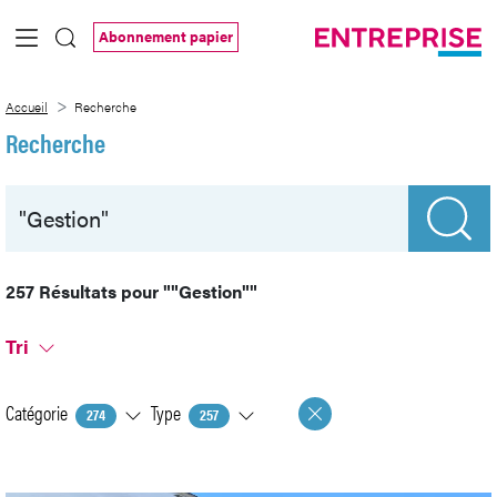
Saut au contenu principal
Abonnement papier
Recherche
Accueil
Recherche
Recherche
257 Résultats pour
""Gestion""
Tri
Catégorie
Type
274
257