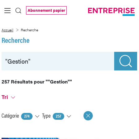
Saut au contenu principal
Abonnement papier
Recherche
Accueil
Recherche
Recherche
257 Résultats pour
""Gestion""
Tri
Catégorie
Type
274
257