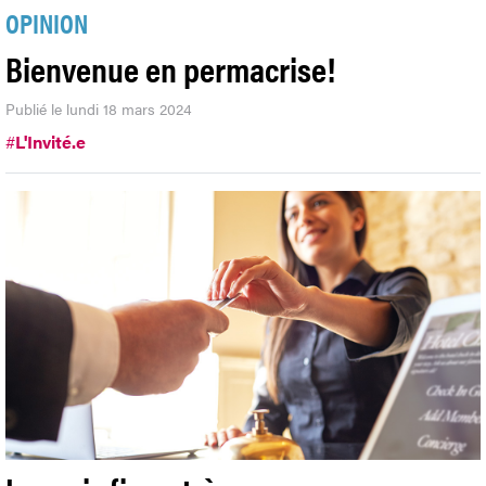
OPINION
Bienvenue en permacrise!
Publié le lundi 18 mars 2024
#
L'Invité.e