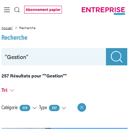
Saut au contenu principal
Abonnement papier
Recherche
Accueil
Recherche
Recherche
257 Résultats pour
""Gestion""
Tri
Catégorie
Type
274
257