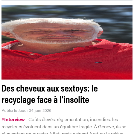
Des cheveux aux sextoys: le
recyclage face à l’insolite
Publié le Jeudi 04 juin 2026
#
Interview
Coûts élevés, règlementation, incendies: les
recycleurs évoluent dans un équilibre fragile. À Genève, ils se
réinventent pour rester à flot, mais peinent à attirer la relève.