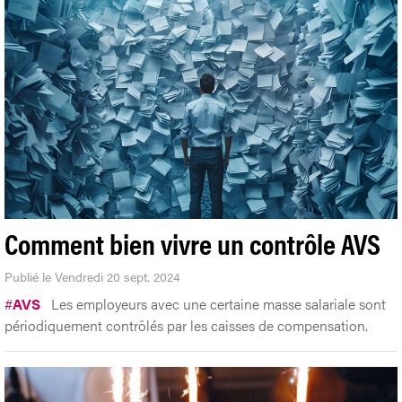
Comment bien vivre un contrôle AVS
Publié le Vendredi 20 sept. 2024
#
AVS
Les employeurs avec une certaine masse salariale sont
périodiquement contrôlés par les caisses de compensation.