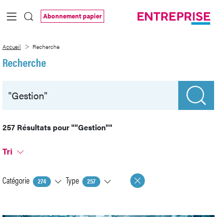
Saut au contenu principal
Abonnement papier
Recherche
Accueil
Recherche
Recherche
257 Résultats pour
""Gestion""
Tri
Catégorie
Type
274
257