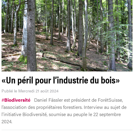
«Un péril pour l’industrie du bois»
Publié le Mercredi 21 août 2024
#
Biodiversité
Daniel Fässler est président de ForêtSuisse,
l’association des propriétaires forestiers. Interview au sujet de
l'initiative Biodiversité, soumise au peuple le 22 septembre
2024.