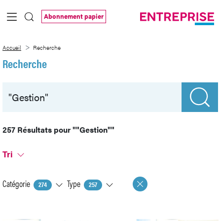
Saut au contenu principal
Abonnement papier
Recherche
Accueil
Recherche
Recherche
257 Résultats pour
""Gestion""
Tri
Catégorie
Type
274
257