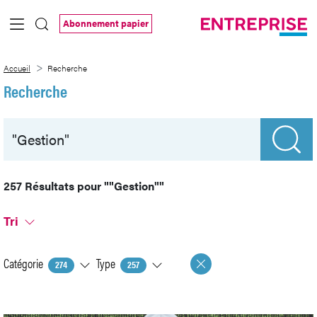
Saut au contenu principal
Abonnement papier
Recherche
Accueil
Recherche
Recherche
257 Résultats pour
""Gestion""
Tri
Catégorie
Type
274
257