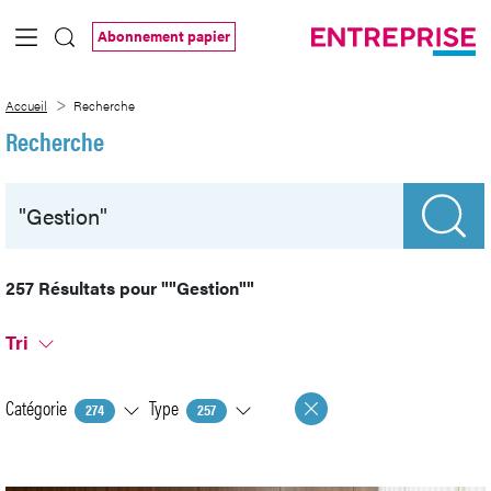
Saut au contenu principal
Abonnement papier
Recherche
Accueil
Recherche
Recherche
257 Résultats pour
""Gestion""
Tri
Catégorie
Type
274
257