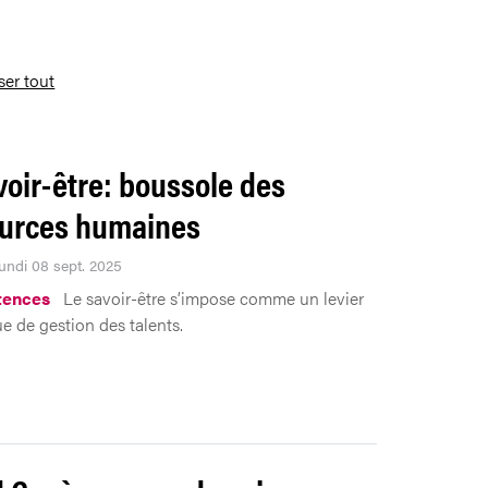
iser tout
voir-être: boussole des
urces humaines
Lundi 08 sept. 2025
ences
Le savoir-être s’impose comme un levier
ue de gestion des talents.