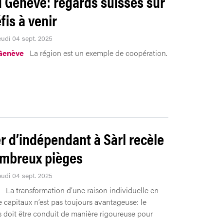
 Genève: regards suisses sur
fis à venir
eudi 04 sept. 2025
Genève
La région est un exemple de coopération.
r d’indépendant à Sàrl recèle
mbreux pièges
eudi 04 sept. 2025
La transformation d’une raison individuelle en
e capitaux n’est pas toujours avantageuse: le
 doit être conduit de manière rigoureuse pour