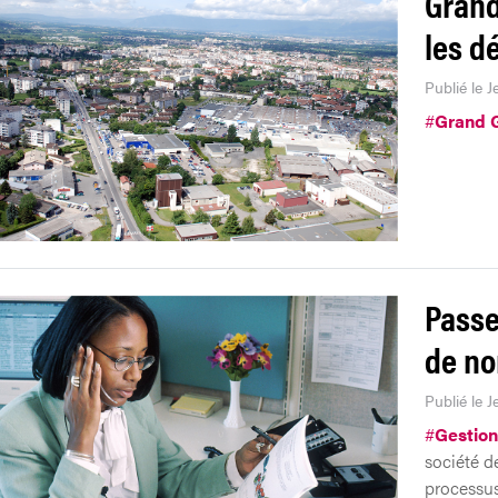
Grand
les dé
Publié le J
#
Grand 
Passe
de no
Publié le J
#
Gestion
société d
processus