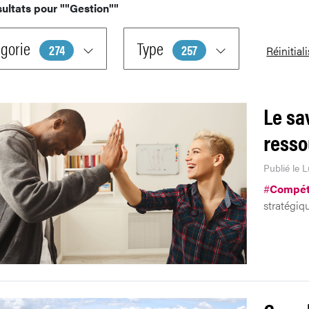
sultats pour
""Gestion""
gorie
Type
274
257
Réinitial
Le sa
resso
Publié le 
#
Compét
stratégiq