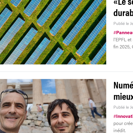
«Le s
durab
Publié le J
#
Panneau
l’EPFL et
fin 2025, 
Numér
mieux
Publié le J
#
Innovat
pour crée
inédit.