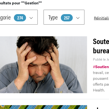
sultats pour
""Gestion""
gorie
Type
274
257
Réinitial
Soute
bure
Publié le J
#
Soutien
travail, c
poussent 
offerts pa
Health.