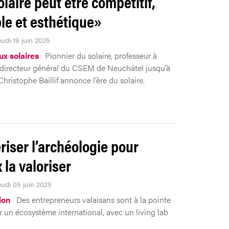
olaire peut être compétitif,
le et esthétique»
eudi 19 juin 2025
x solaires
Pionnier du solaire, professeur à
 directeur général du CSEM de Neuchâtel jusqu’à
Christophe Baillif annonce l’ère du solaire.
iser l’archéologie pour
 la valoriser
eudi 05 juin 2025
ion
Des entrepreneurs valaisans sont à la pointe
r un écosystème international, avec un living lab