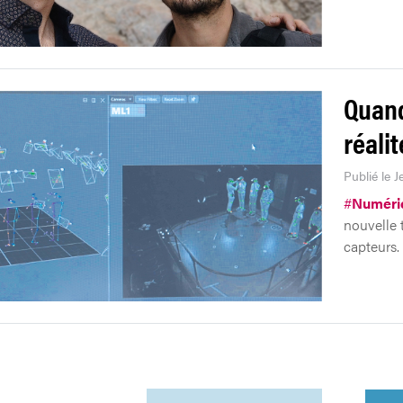
Quand
réalit
Publié le 
#
Numéri
nouvelle 
capteurs.