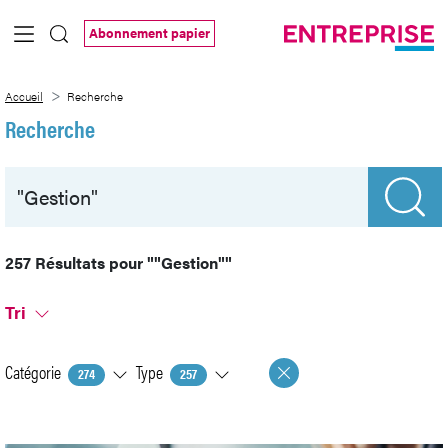
Saut au contenu principal
Abonnement papier
Recherche
Accueil
Recherche
Recherche
257 Résultats pour
""Gestion""
Tri
Catégorie
Type
274
257