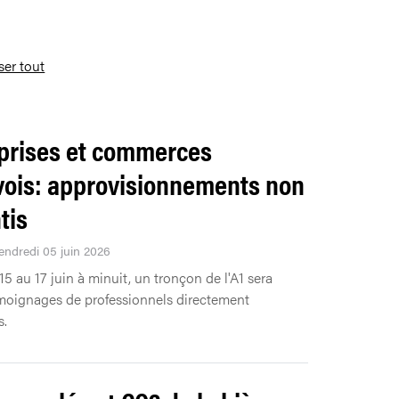
iser tout
prises et commerces
ois: approvisionnements non
tis
Vendredi 05 juin 2026
15 au 17 juin à minuit, un tronçon de l'A1 sera
moignages de professionnels directement
s.