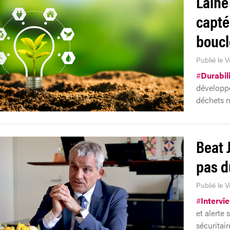
Laine
capté
boucl
Publié le 
#
Durabil
développe
déchets n
Beat 
pas d
Publié le 
#
Intervi
et alerte
sécuritair