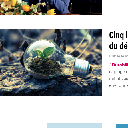
Cinq 
du dé
Publié le 
#
Durabil
captage d
initiativ
environne