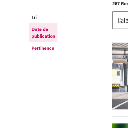
257 Ré
Tri
Caté
Date de
publication
Pertinence