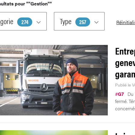
sultats pour
""Gestion""
gorie
Type
274
257
Réinitial
Entre
genev
garan
Publié le 
#
G7
Du 
fermé. Té
concerné