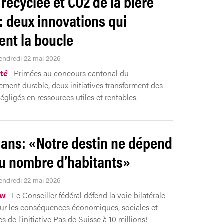
 recyclée et CO2 de la bière
: deux innovations qui
ent la boucle
Vendredi 22 mai 2026
ité
Primées au concours cantonal du
ment durable, deux initiatives transforment des
égligés en ressources utiles et rentables.
Jans: «Notre destin ne dépend
u nombre d’habitants»
Vendredi 22 mai 2026
ew
Le Conseiller fédéral défend la voie bilatérale
 sur les conséquences économiques, sociales et
es de l’initiative Pas de Suisse à 10 millions!