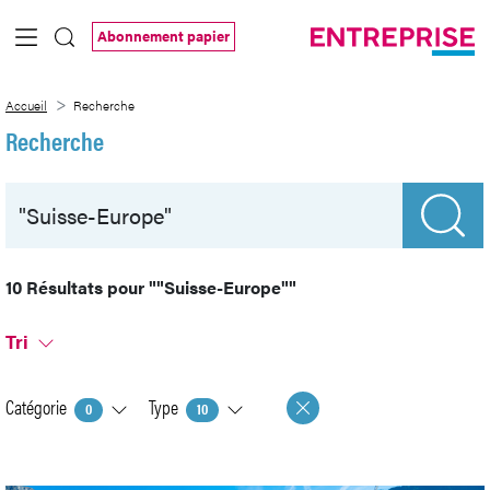
Saut au contenu principal
Abonnement papier
Recherche
Accueil
Recherche
Recherche
10 Résultats pour
""Suisse-Europe""
Tri
Catégorie
Type
0
10