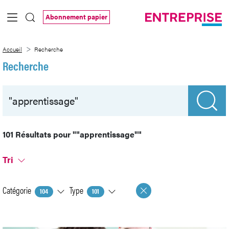
Saut au contenu principal
Abonnement papier
Recherche
Accueil
Recherche
Recherche
101 Résultats pour
""apprentissage""
Tri
Catégorie
Type
104
101