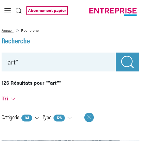
Saut au contenu principal
Abonnement papier
Recherche
Accueil
Recherche
Recherche
126 Résultats pour
""art""
Tri
Catégorie
Type
141
126