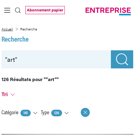
Saut au contenu principal
Abonnement papier
Recherche
Accueil
Recherche
Recherche
126 Résultats pour
""art""
Tri
Catégorie
Type
141
126