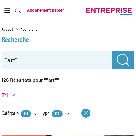
Saut au contenu principal
Abonnement papier
Recherche
Accueil
Recherche
Recherche
126 Résultats pour
""art""
Tri
Catégorie
Type
141
126