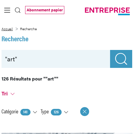
Saut au contenu principal
Abonnement papier
Recherche
Accueil
Recherche
Recherche
126 Résultats pour
""art""
Tri
Catégorie
Type
141
126