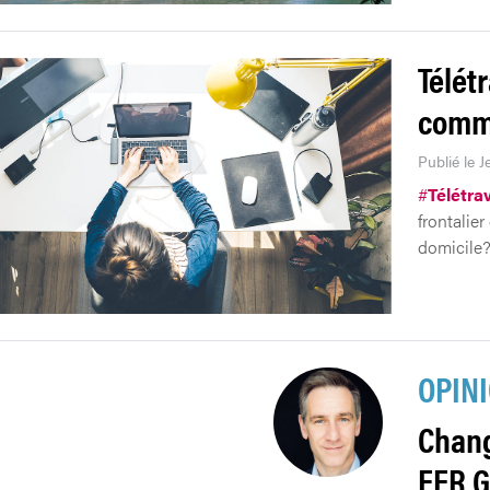
Télétr
comme
Publié le J
#
Télétrav
frontalie
domicile
OPIN
Chang
FER 