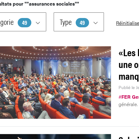
ultats pour
""assurances sociales""
gorie
Type
49
49
Réinitialis
«Les 
une o
manq
Publié le 
#
FER Ge
générale.