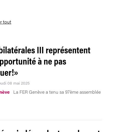
er tout
bilatérales III représentent
pportunité à ne pas
uer!»
Jeudi 08 mai 2025
nève
La FER Genève a tenu sa 97ème assemblée