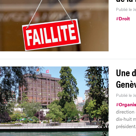
Publié le J
#
Droit
Une d
Genè
Publié le J
#
Organis
direction
dix-huit 
président