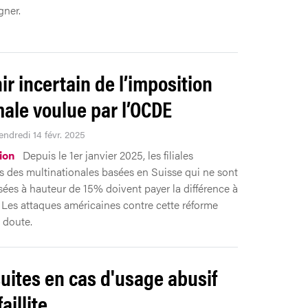
ner.
ir incertain de l’imposition
ale voulue par l’OCDE
endredi 14 févr. 2025
ion
Depuis le 1er janvier 2025, les filiales
s des multinationales basées en Suisse qui ne sont
ées à hauteur de 15% doivent payer la différence à
. Les attaques américaines contre cette réforme
 doute.
uites en cas d'usage abusif
faillite