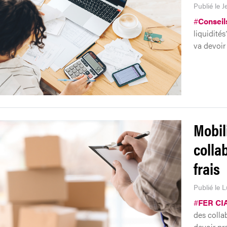
Publié le J
#
Conseil
liquidités
va devoir
Mobil
colla
frais
Publié le 
#
FER CI
des colla
devoir pr