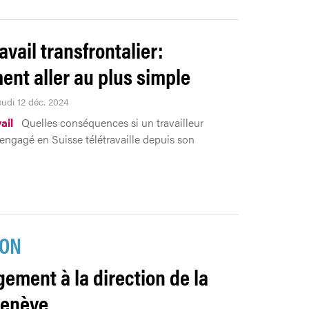
avail transfrontalier:
nt aller au plus simple
eudi 12 déc. 2024
ail
Quelles conséquences si un travailleur
r engagé en Suisse télétravaille depuis son
?
ION
ement à la direction de la
Genève