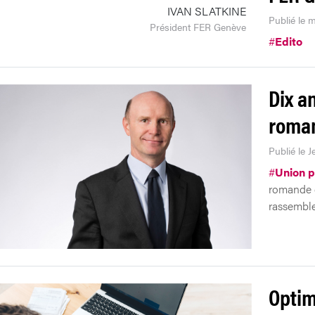
IVAN SLATKINE
Publié le m
Président FER Genève
#
Edito
Dix a
roma
Publié le J
#
Union p
romande d
rassembl
Optim