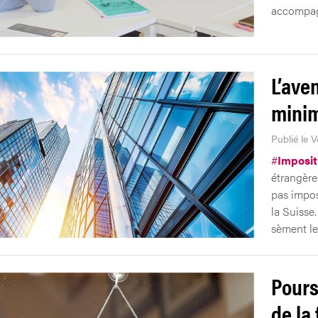
accompag
L’aven
minim
Publié le V
#
Imposit
étrangère
pas impos
la Suisse
sèment le
Pours
de la 