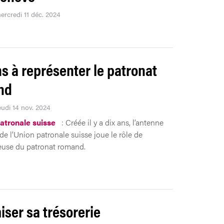
ercredi 11 déc. 2024
ns à représenter le patronat
nd
eudi 14 nov. 2024
atronale suisse
: Créée il y a dix ans, l’antenne
e l’Union patronale suisse joue le rôle de
euse du patronat romand.
iser sa trésorerie