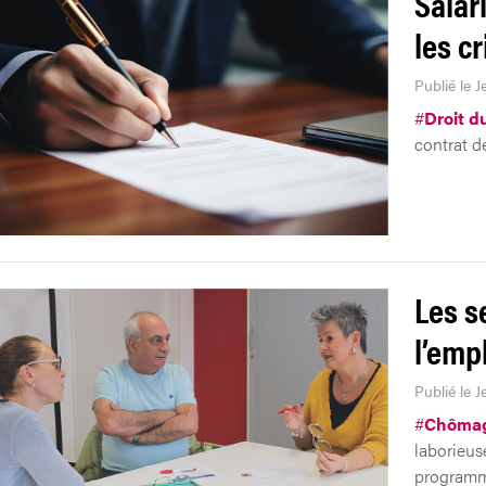
Salar
les cr
Publié le 
#
Droit du
contrat d
Les se
l’emp
Publié le J
#
Chôma
laborieus
programme