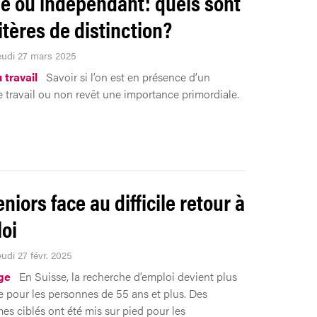
ié ou indépendant: quels sont
itères de distinction?
Jeudi 27 mars 2025
 travail
Savoir si l’on est en présence d’un
e travail ou non revêt une importance primordiale.
niors face au difficile retour à
loi
eudi 27 févr. 2025
ge
En Suisse, la recherche d’emploi devient plus
e pour les personnes de 55 ans et plus. Des
s ciblés ont été mis sur pied pour les