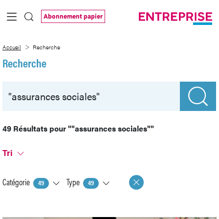
Saut au contenu principal
Abonnement papier
Recherche
Accueil
Recherche
Recherche
49 Résultats pour
""assurances sociales""
Tri
Catégorie
Type
49
49