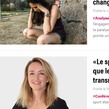
chan
Publié le 
#
Analys
l’engagem
la paralys
pointe un 
«Le s
que l
trans
Publié le 
#
Confér
sport étai