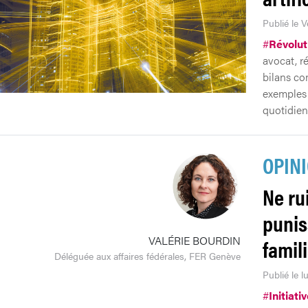
Publié le V
#
Révolut
avocat, r
bilans co
exemples 
quotidien
OPIN
Ne ru
punis
VALÉRIE BOURDIN
famil
Déléguée aux affaires fédérales, FER Genève
Publié le l
#
Initiati