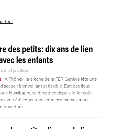
ser tout
ire des petits: dix ans de lien
 avec les enfants
ardi 01 juil. 2025
t
A Thônex, la crèche de la FER Genève fête une
'accueil bienveillant et flexible. Etat des lieux
orie Nussbaum, sa directrice depuis le 1er août
ès avoir été éducatrice entre ces mêmes murs
n ouverture.