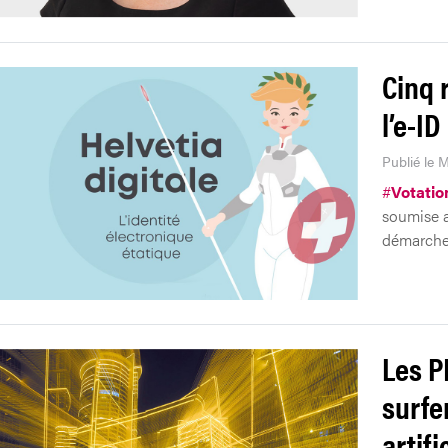
Cinq 
l’e-ID
Publié le 
#
Votatio
soumise a
démarches
Les P
surfer
artifi