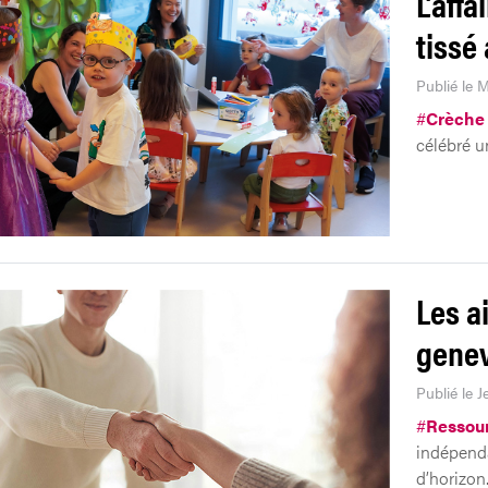
L’affa
tissé
Publié le M
#
Crèche
célébré un
Les a
genev
Publié le J
#
Ressou
indépenda
d’horizon