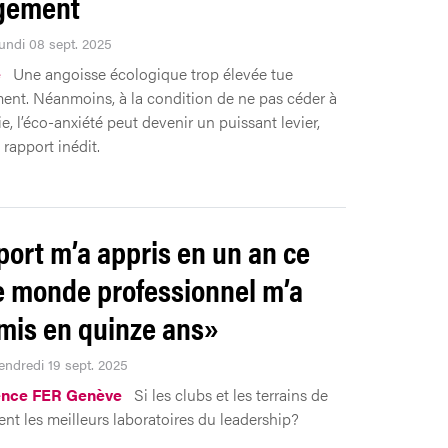
gement
Lundi 08 sept. 2025
e
Une angoisse écologique trop élevée tue
ent. Néanmoins, à la condition de ne pas céder à
ie, l’éco-anxiété peut devenir un puissant levier,
rapport inédit.
port m’a appris en un an ce
e monde professionnel m’a
mis en quinze ans»
Vendredi 19 sept. 2025
ence FER Genève
Si les clubs et les terrains de
ent les meilleurs laboratoires du leadership?