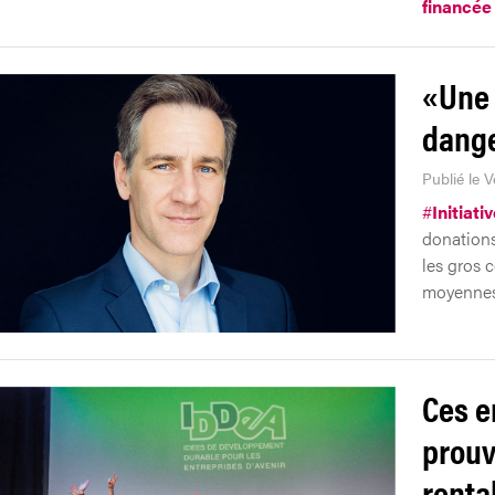
financée
«Une 
dang
Publié le 
#
Initiati
donations 
les gros 
moyennes.
Ces e
prouv
rentab