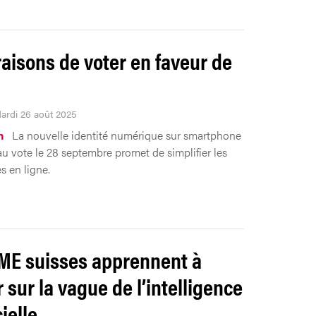
raisons de voter en faveur de
Mardi 26 août 2025
n
La nouvelle identité numérique sur smartphone
u vote le 28 septembre promet de simplifier les
 en ligne.
ME suisses apprennent à
 sur la vague de l’intelligence
cielle