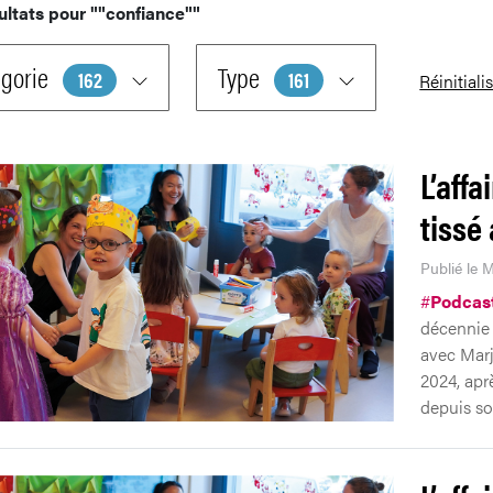
ultats pour
""confiance""
gorie
Type
162
161
Réinitiali
L’affa
tissé
Publié le M
#
Podcas
décennie d
avec Marj
2024, apr
depuis so