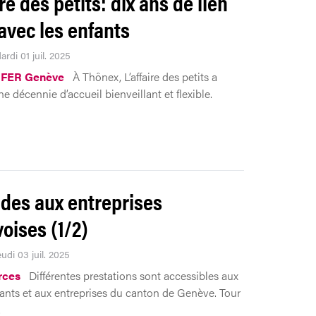
ire des petits: dix ans de lien
 avec les enfants
ardi 01 juil. 2025
 FER Genève
À Thônex, L’affaire des petits a
e décennie d’accueil bienveillant et flexible.
ides aux entreprises
oises (1/2)
eudi 03 juil. 2025
rces
Différentes prestations sont accessibles aux
nts et aux entreprises du canton de Genève. Tour
.