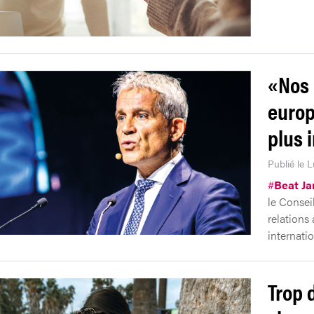
«Nos 
europ
plus 
Publié le 
#
Beat Ja
le Conseil
relations
internatio
Trop 