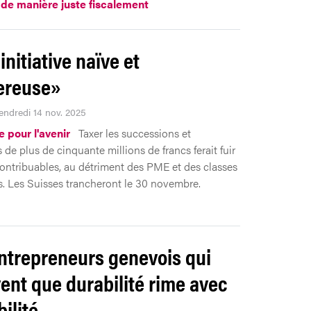
 de manière juste fiscalement
initiative naïve et
ereuse»
Vendredi 14 nov. 2025
ve pour l'avenir
Taxer les successions et
de plus de cinquante millions de francs ferait fuir
contribuables, au détriment des PME et des classes
 Les Suisses trancheront le 30 novembre.
ntrepreneurs genevois qui
ent que durabilité rime avec
ilité