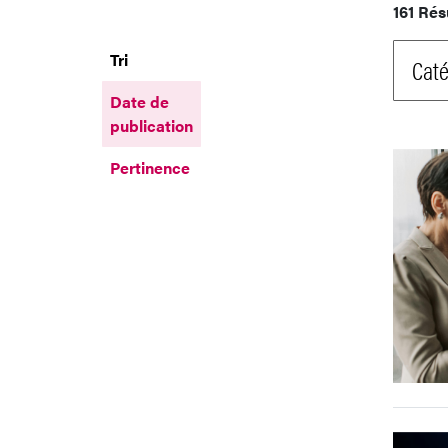
161 Rés
Tri
Caté
Date de
publication
Pertinence