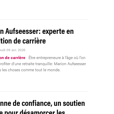
n Aufseesser: experte en
ition de carrière
eudi 09 avr. 2026
on de carrière
Être entrepreneure à l’âge où l’on
rofiter d’une retraite tranquille: Marion Aufseesser
as les choses comme tout le monde.
nne de confiance, un soutien
e pour désamorcer les