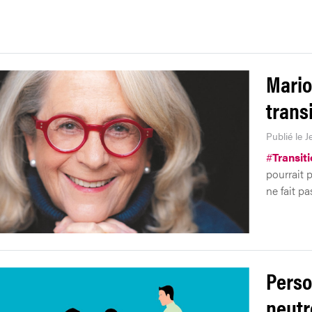
Mario
trans
Publié le J
#
Transiti
pourrait p
ne fait p
Perso
neutr