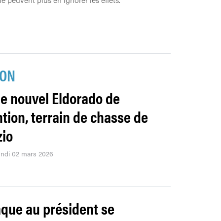
ION
le nouvel Eldorado de
ention, terrain de chasse de
io
lundi 02 mars 2026
aque au président se