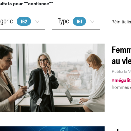
ultats pour
""confiance""
gorie
Type
162
161
Réinitiali
Femm
au vi
Publié le 
#
Inégali
hommes e