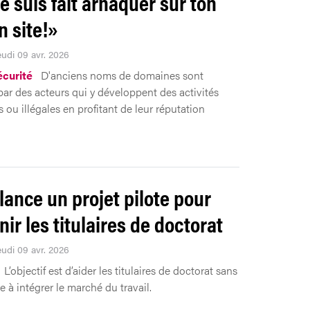
e suis fait arnaquer sur ton
n site!»
eudi 09 avr. 2026
curité
D'anciens noms de domaines sont
par des acteurs qui y développent des activités
 ou illégales en profitant de leur réputation
 lance un projet pilote pour
nir les titulaires de doctorat
eudi 09 avr. 2026
L’objectif est d’aider les titulaires de doctorat sans
 à intégrer le marché du travail.