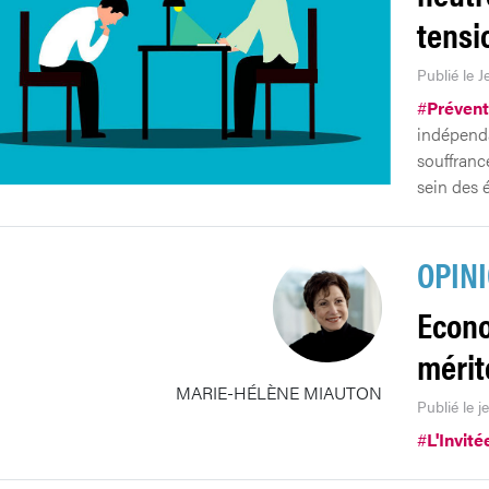
tensi
Publié le 
#
Prévent
indépenda
souffrance
sein des 
OPIN
Econo
mérit
MARIE-HÉLÈNE MIAUTON
Publié le 
#
L'Invité