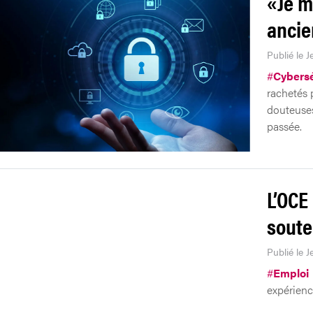
«Je m
ancie
Publié le J
#
Cybersé
rachetés 
douteuses
passée.
L’OCE
soute
Publié le J
#
Emploi
expérience