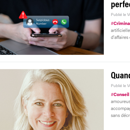
perfe
Publié le V
#
Crimina
artificiel
d'affaires
Quand 
Publié le V
#
Conseil
amoureuse
accompagn
sans décr