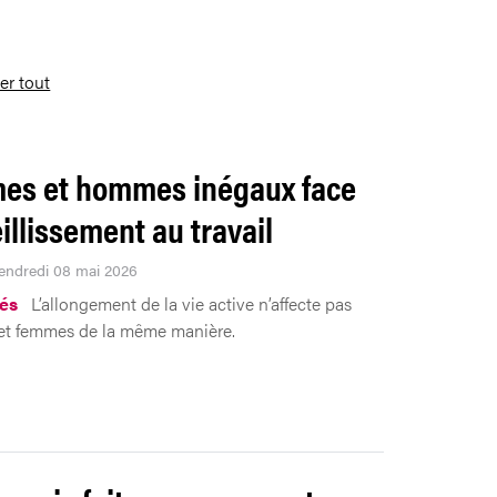
ser tout
es et hommes inégaux face
eillissement au travail
Vendredi 08 mai 2026
tés
L’allongement de la vie active n’affecte pas
t femmes de la même manière.