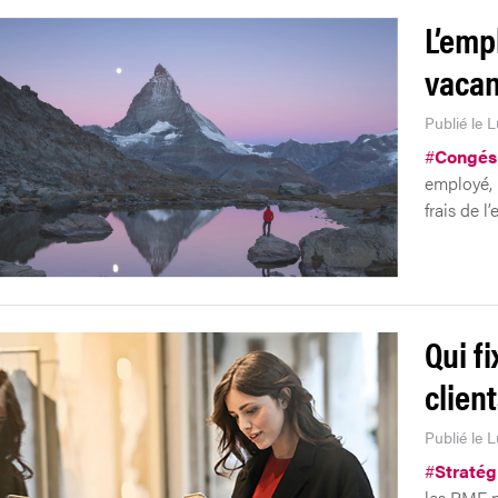
L’emp
vacan
Publié le 
#
Congés
employé, 
frais de l’
Qui f
clien
Publié le 
#
Stratég
les PME n