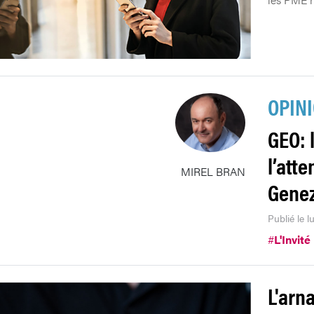
OPIN
GEO: 
l’att
MIREL BRAN
Genez
Publié le 
#
L'Invité
L'arn