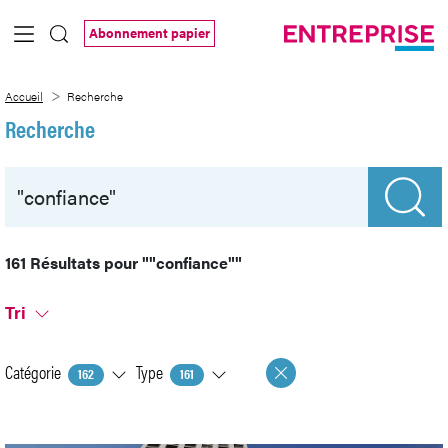
Saut au contenu principal
Abonnement papier
Recherche
Accueil
Recherche
Recherche
161 Résultats pour
""confiance""
Tri
Catégorie
Type
162
161