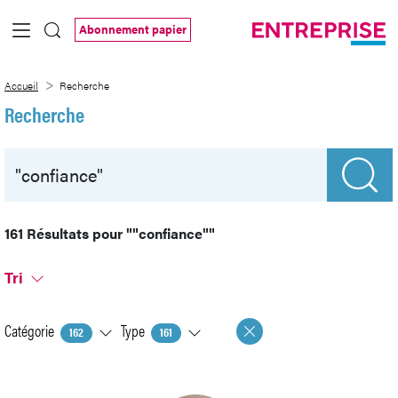
Saut au contenu principal
Abonnement papier
Recherche
Accueil
Recherche
Recherche
161 Résultats pour
""confiance""
Tri
Catégorie
Type
162
161