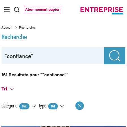
Saut au contenu principal
Abonnement papier
Recherche
Accueil
Recherche
Recherche
161 Résultats pour
""confiance""
Tri
Catégorie
Type
162
161