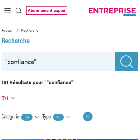
Saut au contenu principal
Abonnement papier
Recherche
Accueil
Recherche
Recherche
161 Résultats pour
""confiance""
Tri
Catégorie
Type
162
161