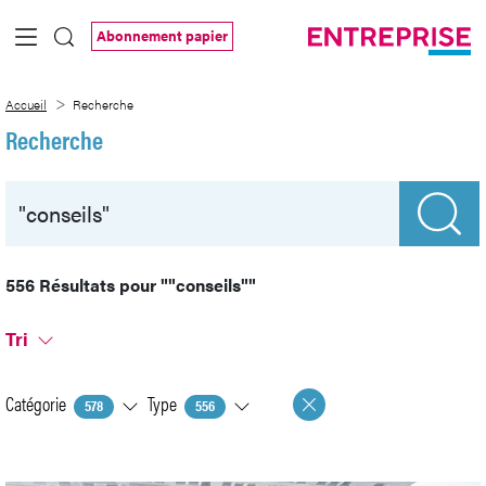
Saut au contenu principal
Abonnement papier
Recherche
Accueil
Recherche
Recherche
556 Résultats pour
""conseils""
Tri
Catégorie
Type
578
556