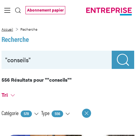
Saut au contenu principal
Abonnement papier
Recherche
Accueil
Recherche
Recherche
556 Résultats pour
""conseils""
Tri
Catégorie
Type
578
556