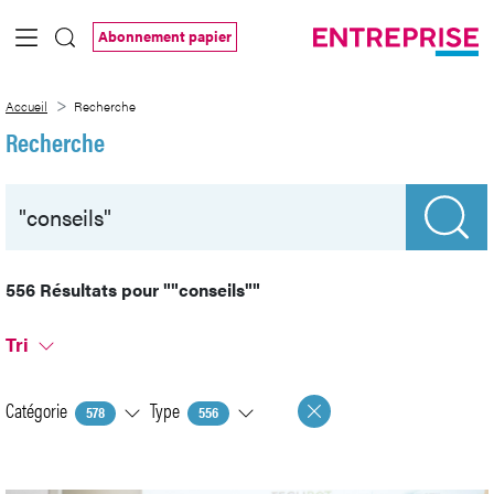
Saut au contenu principal
Abonnement papier
Recherche
Accueil
Recherche
Recherche
556 Résultats pour
""conseils""
Tri
Catégorie
Type
578
556