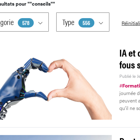
sultats pour
""conseils""
gorie
Type
578
556
Réinitial
IA et
fous 
Publié le J
#
Format
journée d
peuvent am
qu’il ne so