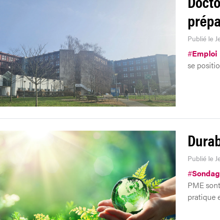
Docto
prépa
Publié le J
#
Emploi
se positi
Durab
Publié le J
#
Sondag
PME sont 
pratique 