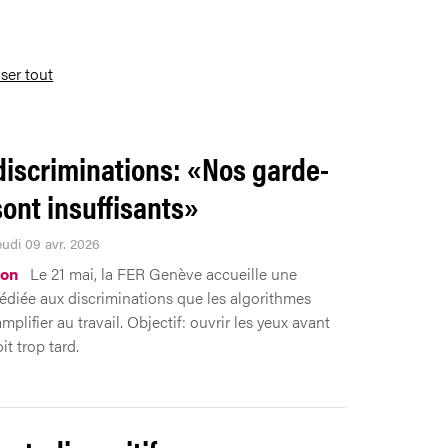
iser tout
 discriminations: «Nos garde-
sont insuffisants»
eudi 09 avr. 2026
ion
Le 21 mai, la FER Genève accueille une
édiée aux discriminations que les algorithmes
plifier au travail. Objectif: ouvrir les yeux avant
it trop tard.