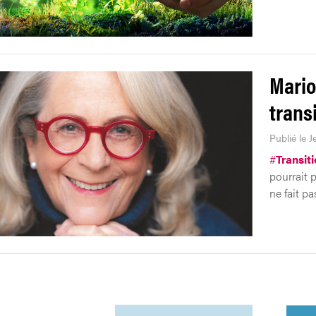
Mario
trans
Publié le J
#
Transiti
pourrait p
ne fait p