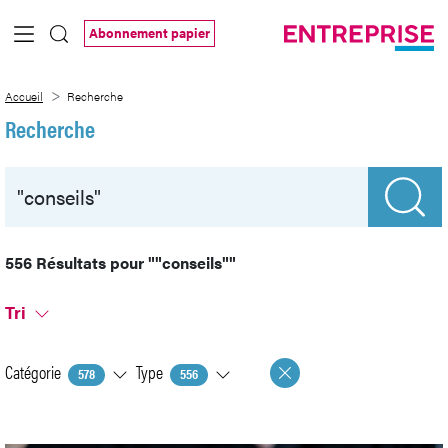
Saut au contenu principal
Abonnement papier
Recherche
Accueil
Recherche
Recherche
556 Résultats pour
""conseils""
Tri
Catégorie
Type
578
556