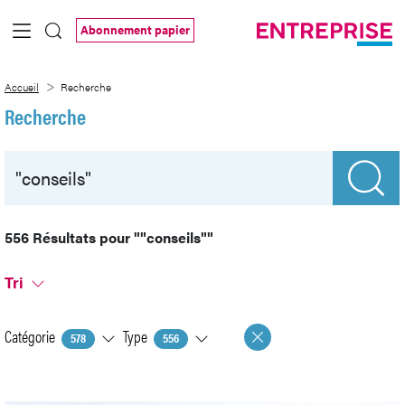
Saut au contenu principal
Abonnement papier
Recherche
Accueil
Recherche
Recherche
556 Résultats pour
""conseils""
Tri
Catégorie
Type
578
556