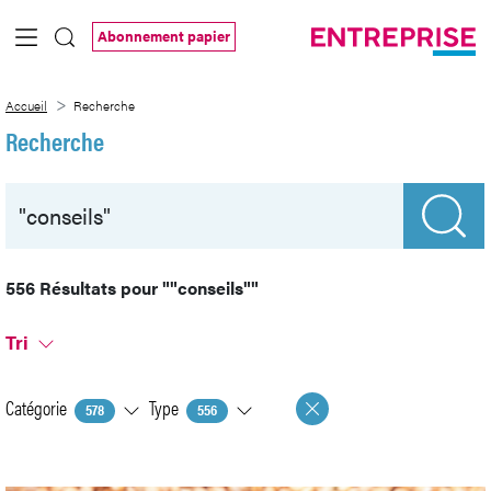
Saut au contenu principal
Abonnement papier
Recherche
Accueil
Recherche
Recherche
556 Résultats pour
""conseils""
Tri
Catégorie
Type
578
556