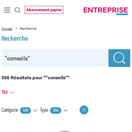
Saut au contenu principal
Abonnement papier
Recherche
Accueil
Recherche
Recherche
556 Résultats pour
""conseils""
Tri
Catégorie
Type
578
556