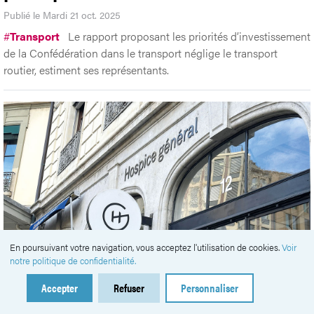
Publié le Mardi 21 oct. 2025
#
Transport
Le rapport proposant les priorités d’investissement
de la Confédération dans le transport néglige le transport
routier, estiment ses représentants.
En poursuivant votre navigation, vous acceptez l'utilisation de cookies.
Voir
notre politique de confidentialité.
Aide sociale: un décalage avec les
Accepter
Refuser
Personnaliser