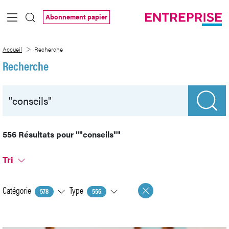
Saut au contenu principal
Abonnement papier
Recherche
Accueil
Recherche
Recherche
556 Résultats pour
""conseils""
Tri
Catégorie
Type
578
556