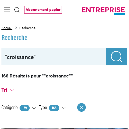
Saut au contenu principal
Abonnement papier
Recherche
Accueil
Recherche
Recherche
166 Résultats pour
""croissance""
Tri
Catégorie
Type
179
166