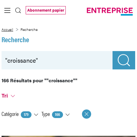
Saut au contenu principal
Abonnement papier
Recherche
Accueil
Recherche
Recherche
166 Résultats pour
""croissance""
Tri
Catégorie
Type
179
166